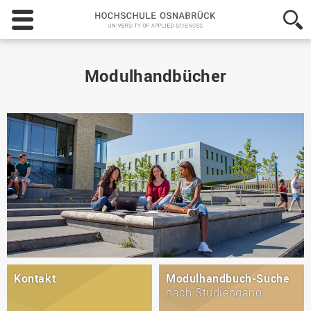
Hochschule
Osnabrück
-
University
of
Modulhandbücher
Applied
Sciences
Kontakt
Modulhandbuch-Suche
nach Studiengang