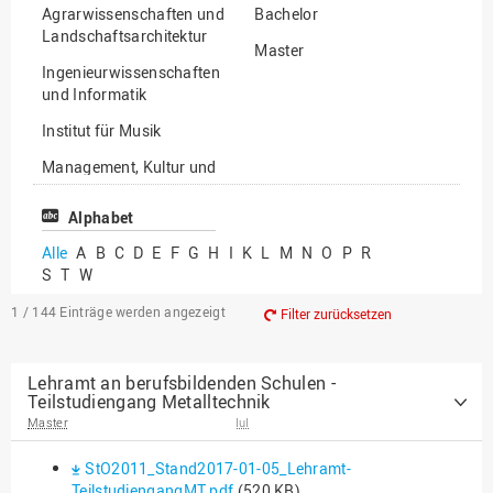
Agrarwissenschaften und
Bachelor
Landschaftsarchitektur
Master
Ingenieurwissenschaften
und Informatik
Institut für Musik
Management, Kultur und
Technik
Alphabet
Wirtschafts- und
Sozialwissenschaften
Alle
A
B
C
D
E
F
G
H
I
K
L
M
N
O
P
R
S
T
W
1 / 144
Einträge werden angezeigt
Filter zurücksetzen
Lehramt an berufsbildenden Schulen -
Teilstudiengang Metalltechnik
Master
IuI
StO2011_Stand2017-01-05_Lehramt-
TeilstudiengangMT.pdf
(520 KB)