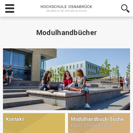
Hochschule
Osnabrück
-
University
of
Modulhandbücher
Applied
Sciences
Kontakt
Modulhandbuch-Suche
nach Studiengang