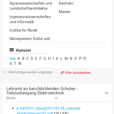
Agrarwissenschaften und
Bachelor
Landschaftsarchitektur
Master
Ingenieurwissenschaften
und Informatik
Institut für Musik
Management, Kultur und
Technik
Alphabet
Wirtschafts- und
Sozialwissenschaften
Alle
A
B
C
D
E
F
G
H
I
K
L
M
N
O
P
R
S
T
W
1 / 144
Einträge werden angezeigt
Filter zurücksetzen
Lehramt an berufsbildenden Schulen -
Teilstudiengang Elektrotechnik
Master
IuI
StO2011_Stand2017-01-05_Lehramt-
TeilstudiengangET.pdf
(261 KB)