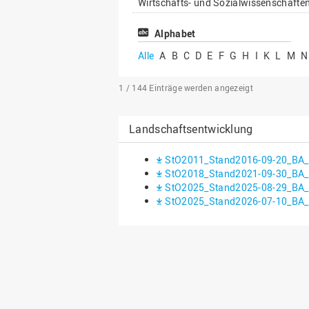
Wirtschafts- und Sozialwissenschafte
Alphabet
Alle
A
B
C
D
E
F
G
H
I
K
L
M
N
1 / 144
Einträge werden angezeigt
Landschaftsentwicklung
StO2011_Stand2016-09-20_BA_L
StO2018_Stand2021-09-30_BA_L
StO2025_Stand2025-08-29_BA_L
StO2025_Stand2026-07-10_BA_L