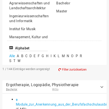
Agrarwissenschaften und
Bachelor
Landschaftsarchitektur
Master
Ingenieurwissenschaften
und Informatik
Institut für Musik
Management, Kultur und
Technik
Alphabet
Wirtschafts- und
Sozialwissenschaften
Alle
A
B
C
D
E
F
G
H
I
K
L
M
N
O
P
R
S
T
W
1 / 144
Einträge werden angezeigt
Filter zurücksetzen
Ergotherapie, Logopädie, Physiotherapie
Bachelor
WiSo
Module_zur_Anerkennung_aus_der_Berufsfachschulausbi