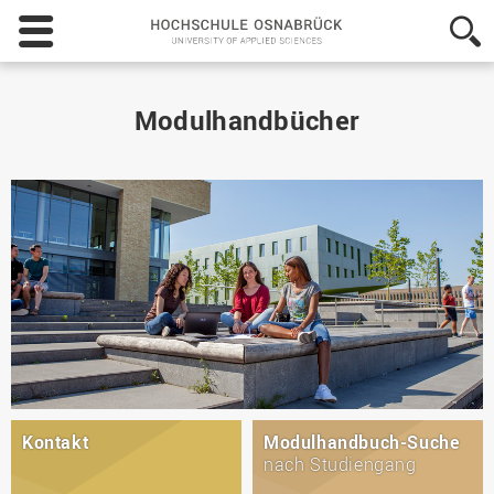
Hochschule
Osnabrück
-
University
of
Modulhandbücher
Applied
Sciences
Kontakt
Modulhandbuch-Suche
nach Studiengang