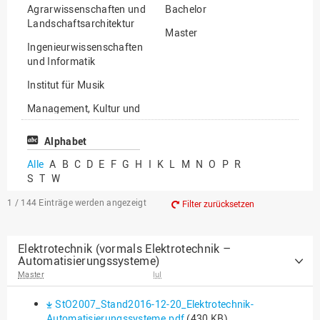
Agrarwissenschaften und
Bachelor
Landschaftsarchitektur
Master
Ingenieurwissenschaften
und Informatik
Institut für Musik
Management, Kultur und
Technik
Alphabet
Wirtschafts- und
Sozialwissenschaften
Alle
A
B
C
D
E
F
G
H
I
K
L
M
N
O
P
R
S
T
W
1 / 144
Einträge werden angezeigt
Filter zurücksetzen
Elektrotechnik (vormals Elektrotechnik –
Automatisierungssysteme)
Master
IuI
StO2007_Stand2016-12-20_Elektrotechnik-
Automatisierungssysteme.pdf
(430 KB)