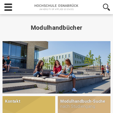
Hochschule
Osnabrück
-
University
of
Modulhandbücher
Applied
Sciences
Kontakt
Modulhandbuch-Suche
nach Studiengang