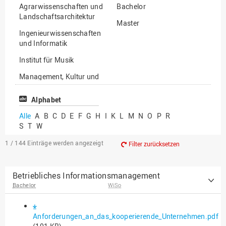
Agrarwissenschaften und
Bachelor
Landschaftsarchitektur
Master
Ingenieurwissenschaften
und Informatik
Institut für Musik
Management, Kultur und
Technik
Alphabet
Wirtschafts- und
Sozialwissenschaften
Alle
A
B
C
D
E
F
G
H
I
K
L
M
N
O
P
R
S
T
W
1 / 144
Einträge werden angezeigt
Filter zurücksetzen
Betriebliches Informationsmanagement
Bachelor
WiSo
Anforderungen_an_das_kooperierende_Unternehmen.pdf