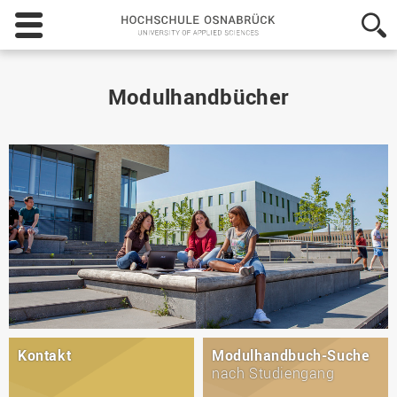
Hochschule
Osnabrück
-
University
of
Modulhandbücher
Applied
Sciences
Kontakt
Modulhandbuch-Suche
nach Studiengang