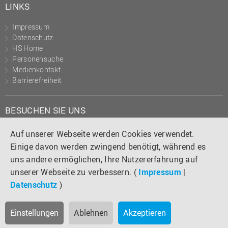
LINKS
Impressum
Datenschutz
HS Home
Personensuche
Medienkontakt
Barrierefreiheit
BESUCHEN SIE UNS
Instagram
Tiktok
LinkedIn
YouTube
Facebook
Auf unserer Webseite werden Cookies verwendet.
Einige davon werden zwingend benötigt, während es
uns andere ermöglichen, Ihre Nutzererfahrung auf
unserer Webseite zu verbessern. (
Impressum
|
Datenschutz
)
Einstellungen
Ablehnen
Akzeptieren