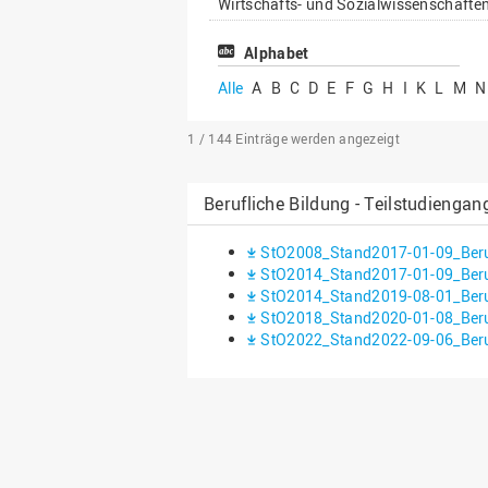
Wirtschafts- und Sozialwissenschafte
Alphabet
Alle
A
B
C
D
E
F
G
H
I
K
L
M
N
1 / 144
Einträge werden angezeigt
Berufliche Bildung - Teilstudiengan
StO2008_Stand2017-01-09_Beruf
StO2014_Stand2017-01-09_Beruf
StO2014_Stand2019-08-01_Beruf
StO2018_Stand2020-01-08_Beruf
StO2022_Stand2022-09-06_Beruf