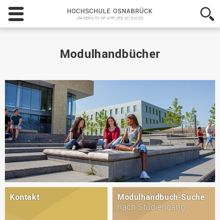
Hochschule
Osnabrück
-
University
of
Modulhandbücher
Applied
Sciences
Kontakt
Modulhandbuch-Suche
nach Studiengang