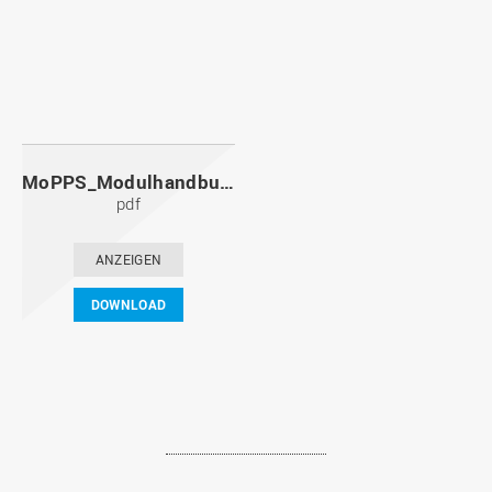
MoPPS_Modulhandbuch_20091201.pdf
pdf
ANZEIGEN
DOWNLOAD