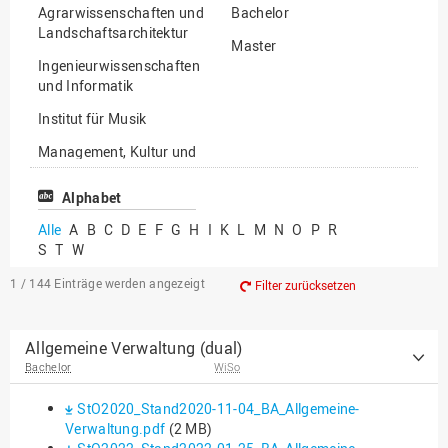
Agrarwissenschaften und
Bachelor
Landschaftsarchitektur
Master
Ingenieurwissenschaften
und Informatik
Institut für Musik
Management, Kultur und
Technik
Alphabet
Wirtschafts- und
Sozialwissenschaften
Alle
A
B
C
D
E
F
G
H
I
K
L
M
N
O
P
R
S
T
W
1 / 144
Einträge werden angezeigt
Filter zurücksetzen
Allgemeine Verwaltung (dual)
Bachelor
WiSo
StO2020_Stand2020-11-04_BA_Allgemeine-
Verwaltung.pdf
(2 MB)