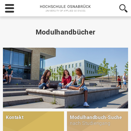
Hochschule
Osnabrück
-
University
of
Modulhandbücher
Applied
Sciences
Kontakt
Modulhandbuch-Suche
nach Studiengang