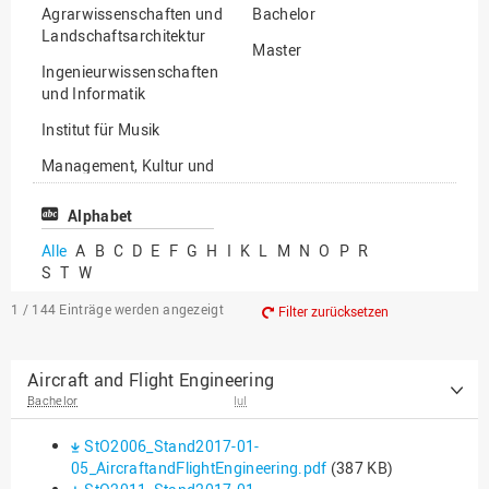
Agrarwissenschaften und
Bachelor
Landschaftsarchitektur
Master
Ingenieurwissenschaften
und Informatik
Institut für Musik
Management, Kultur und
Technik
Alphabet
Wirtschafts- und
Sozialwissenschaften
Alle
A
B
C
D
E
F
G
H
I
K
L
M
N
O
P
R
S
T
W
1 / 144
Einträge werden angezeigt
Filter zurücksetzen
Aircraft and Flight Engineering
Bachelor
IuI
StO2006_Stand2017-01-
05_AircraftandFlightEngineering.pdf
(387 KB)