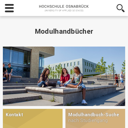
Hochschule
Osnabrück
-
University
of
Modulhandbücher
Applied
Sciences
Kontakt
Modulhandbuch-Suche
nach Studiengang