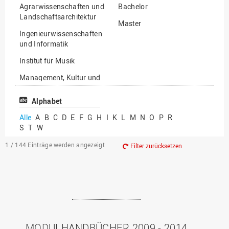
Agrarwissenschaften und
Bachelor
Landschaftsarchitektur
Master
Ingenieurwissenschaften
und Informatik
Institut für Musik
Management, Kultur und
Technik
Alphabet
Wirtschafts- und
Sozialwissenschaften
Alle
A
B
C
D
E
F
G
H
I
K
L
M
N
O
P
R
S
T
W
1 / 144
Einträge werden angezeigt
Filter zurücksetzen
MODULHANDBÜCHER 2009 - 2014