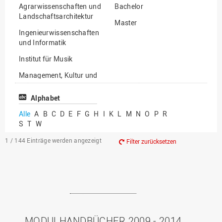
Agrarwissenschaften und
Bachelor
Landschaftsarchitektur
Master
Ingenieurwissenschaften
und Informatik
Institut für Musik
Management, Kultur und
Technik
Alphabet
Wirtschafts- und
Sozialwissenschaften
Alle
A
B
C
D
E
F
G
H
I
K
L
M
N
O
P
R
S
T
W
1 / 144
Einträge werden angezeigt
Filter zurücksetzen
MODULHANDBÜCHER 2009 - 2014