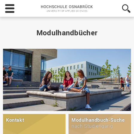
Hochschule
Osnabrück
-
University
of
Modulhandbücher
Applied
Sciences
Kontakt
Modulhandbuch-Suche
nach Studiengang