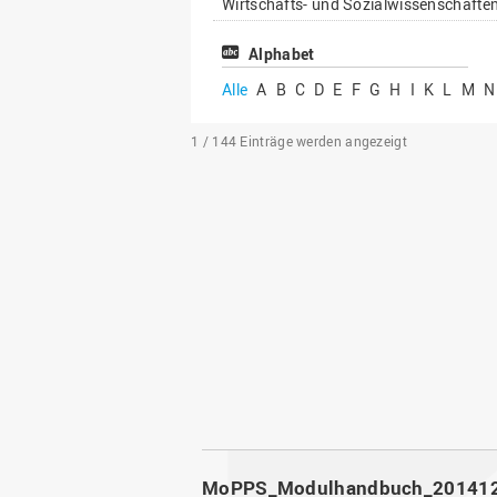
Wirtschafts- und Sozialwissenschafte
Alphabet
Alle
A
B
C
D
E
F
G
H
I
K
L
M
N
1 / 144
Einträge werden angezeigt