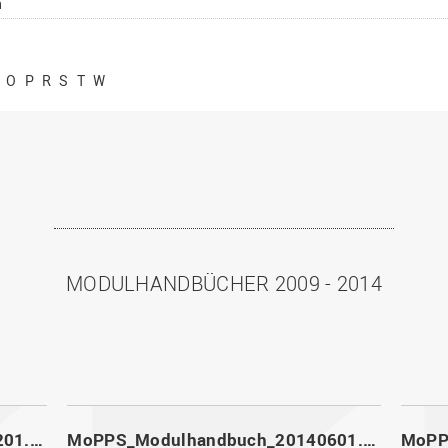
n
O
P
R
S
T
W
MODULHANDBÜCHER 2009 - 2014
MoPPS_Modulhandbuch_20141201.pdf
MoPPS_Modulhandbuch_20140601.pdf