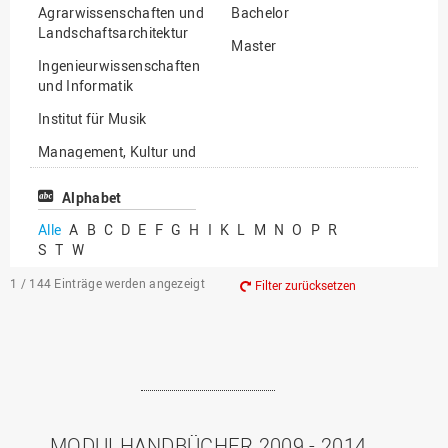
Agrarwissenschaften und
Bachelor
Landschaftsarchitektur
Master
Ingenieurwissenschaften
und Informatik
Institut für Musik
Management, Kultur und
Technik
Alphabet
Wirtschafts- und
Sozialwissenschaften
Alle
A
B
C
D
E
F
G
H
I
K
L
M
N
O
P
R
S
T
W
1 / 144
Einträge werden angezeigt
Filter zurücksetzen
MODULHANDBÜCHER 2009 - 2014