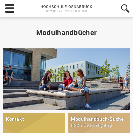
Hochschule
Osnabrück
-
University
of
Modulhandbücher
Applied
Sciences
Kontakt
Modulhandbuch-Suche
nach Studiengang