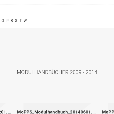
n
O
P
R
S
T
W
MODULHANDBÜCHER 2009 - 2014
MoPPS_Modulhandbuch_20141201.pdf
MoPPS_Modulhandbuch_20140601.pdf