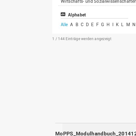
Wirtschafts- und Sozialwissenschafte
Alphabet
Alle
A
B
C
D
E
F
G
H
I
K
L
M
N
1 / 144
Einträge werden angezeigt