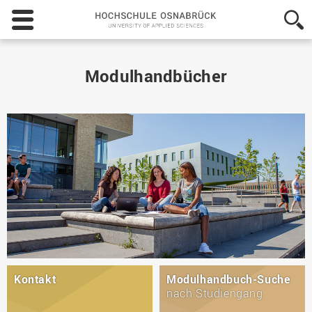
Hochschule
Osnabrück
-
University
of
Modulhandbücher
Applied
Sciences
Kontakt
Modulhandbuch-Suche
nach Studiengang