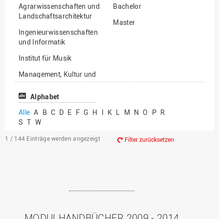
Agrarwissenschaften und
Bachelor
Landschaftsarchitektur
Master
Ingenieurwissenschaften
und Informatik
Institut für Musik
Management, Kultur und
Technik
Alphabet
Wirtschafts- und
Sozialwissenschaften
Alle
A
B
C
D
E
F
G
H
I
K
L
M
N
O
P
R
S
T
W
1 / 144
Einträge werden angezeigt
Filter zurücksetzen
MODULHANDBÜCHER 2009 - 2014