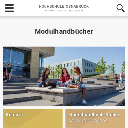
Hochschule
Osnabrück
-
University
of
Modulhandbücher
Applied
Sciences
Kontakt
Modulhandbuch-Suche
nach Studiengang