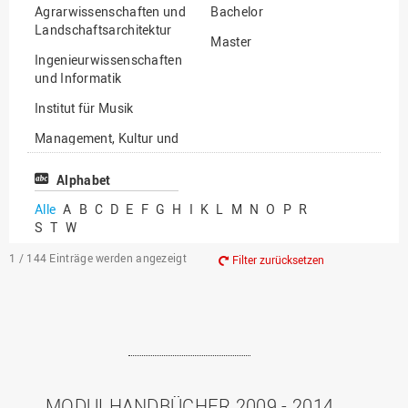
Agrarwissenschaften und
Bachelor
Landschaftsarchitektur
Master
Ingenieurwissenschaften
und Informatik
Institut für Musik
Management, Kultur und
Technik
Alphabet
Wirtschafts- und
Sozialwissenschaften
Alle
A
B
C
D
E
F
G
H
I
K
L
M
N
O
P
R
S
T
W
1 / 144
Einträge werden angezeigt
Filter zurücksetzen
MODULHANDBÜCHER 2009 - 2014