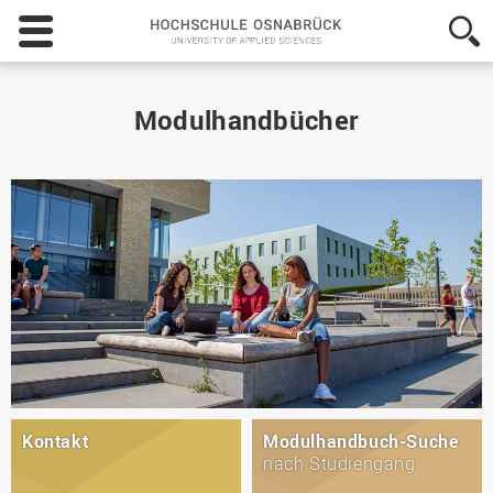
Hochschule
Osnabrück
-
University
of
Modulhandbücher
Applied
Sciences
Kontakt
Modulhandbuch-Suche
nach Studiengang