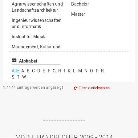
Agrarwissenschaften und
Bachelor
Landschaftsarchitektur
Master
Ingenieurwissenschaften
und Informatik
Institut für Musik
Management, Kultur und
Technik
Alphabet
Wirtschafts- und
Sozialwissenschaften
Alle
A
B
C
D
E
F
G
H
I
K
L
M
N
O
P
R
S
T
W
1 / 144
Einträge werden angezeigt
Filter zurücksetzen
MODULHANDBÜCHER 2009 - 2014