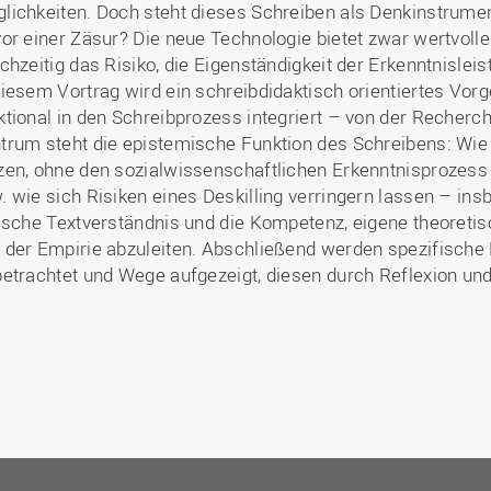
lichkeiten. Doch steht dieses Schreiben als Denkinstrument
vor einer Zäsur? Die neue Technologie bietet zwar wertvolle
ichzeitig das Risiko, die Eigenständigkeit der Erkenntnislei
diesem Vortrag wird ein schreibdidaktisch orientiertes Vorg
ktional in den Schreibprozess integriert – von der Recherch
trum steht die epistemische Funktion des Schreibens: Wie l
zen, ohne den sozialwissenschaftlichen Erkenntnisprozess 
. wie sich Risiken eines Deskilling verringern lassen – ins
tische Textverständnis und die Kompetenz, eigene theoreti
 der Empirie abzuleiten. Abschließend werden spezifische 
betrachtet und Wege aufgezeigt, diesen durch Reflexion un