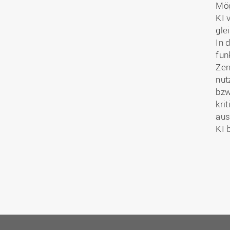
Mög
KI 
gle
In 
fun
Zen
nut
bzw
kri
aus
KI 