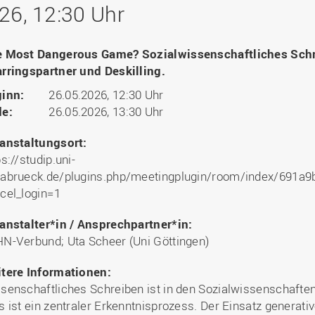
Binnenforschungs­
Finanzierung
Studierendenschaft
26, 12:30 Uhr
Gaststudierende
Ingenieurwissenschaften
NETZWERKE
schwerpunkte
Personalentwicklung
GROWTH - Innovative
Studienorganisation
Vertretungen und
und Informatik (IuI)
Sommer- und
Hochschule
Kompetenzzentren
Zusammenarbeit in
Beauftragte
Glossar
Winterprogramme
Institut für Musik (IfM)
Fördergesellschaft
 Most Dangerous Game? Sozialwissenschaftliches Schr
Forschung und Transfer
Kooperationsmöglichkei
Forschungsgruppen und
Bibliothek
Studienqualitätsmittel
Outgoing
Management, Kultur und
rringspartner und Deskilling.
Hochschulzentrum Chin
Netzwerke
Forschungsergebnisse fü
Professional School
Technik (MKT, Campus
(HZC)
Bibliothek
Deutsch als Fremdsprache
die Praxis
inn:
26.05.2026, 12:30 Uhr
Lingen)
Amtsblatt
e:
26.05.2026, 13:30 Uhr
UAS7
LearningCenter
Informationen für
Gründungen | Start-Ups
Wirtschafts- und
Personensuche
NTERNATIONALES
Geflüchtete
Career Services
Transfer in die Gesellsch
Sozialwissenschaften
anstaltungsort:
Förderung internationaler
(WiSo)
ps://studip.uni-
Talente (FIT) in Osnabrück
Internationalisierung in der
abrueck.de/plugins.php/meetingplugin/room/index/691
Forschung
cel_login=1
Welcome Center
anstalter*in / Ansprechpartner*in:
EU-Hochschulbüro
N-Verbund; Uta Scheer (Uni Göttingen)
tere Informationen:
senschaftliches Schreiben ist in den Sozialwissenschafte
s ist ein zentraler Erkenntnisprozess. Der Einsatz generativ