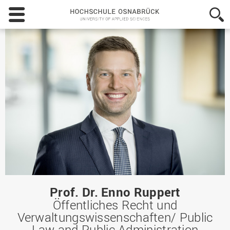
Hochschule
Osnabrück
-
University
of
Applied
Sciences
Prof. Dr. Enno Ruppert
Öffentliches Recht und
Verwaltungswissenschaften/ Public
Law and Public Administration