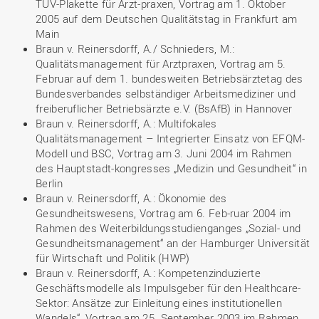
TÜV-Plakette für Arzt-praxen, Vortrag am 1. Oktober
2005 auf dem Deutschen Qualitätstag in Frankfurt am
Main
Braun v. Reinersdorff, A./ Schnieders, M.:
Qualitätsmanagement für Arztpraxen, Vortrag am 5.
Februar auf dem 1. bundesweiten Betriebsärztetag des
Bundesverbandes selbständiger Arbeitsmediziner und
freiberuflicher Betriebsärzte e.V. (BsAfB) in Hannover
Braun v. Reinersdorff, A.: Multifokales
Qualitätsmanagement – Integrierter Einsatz von EFQM-
Modell und BSC, Vortrag am 3. Juni 2004 im Rahmen
des Hauptstadt-kongresses „Medizin und Gesundheit“ in
Berlin
Braun v. Reinersdorff, A.: Ökonomie des
Gesundheitswesens, Vortrag am 6. Feb-ruar 2004 im
Rahmen des Weiterbildungsstudienganges „Sozial- und
Gesundheitsmanagement“ an der Hamburger Universität
für Wirtschaft und Politik (HWP)
Braun v. Reinersdorff, A.: Kompetenzinduzierte
Geschäftsmodelle als Impulsgeber für den Healthcare-
Sektor: Ansätze zur Einleitung eines institutionellen
Wandels“, Vortrag am 25. September 2003 im Rahmen