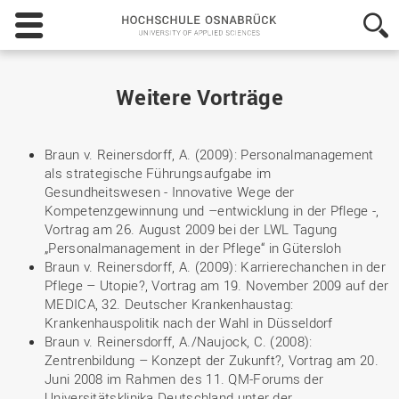
Hochschule
Osnabrück
-
University
of
Weitere Vorträge
Applied
Sciences
Braun v. Reinersdorff, A. (2009): Personalmanagement
als strategische Führungsaufgabe im
Gesundheitswesen - Innovative Wege der
Kompetenzgewinnung und –entwicklung in der Pflege -,
Vortrag am 26. August 2009 bei der LWL Tagung
„Personalmanagement in der Pflege“ in Gütersloh
Braun v. Reinersdorff, A. (2009): Karrierechanchen in der
Pflege – Utopie?, Vortrag am 19. November 2009 auf der
MEDICA, 32. Deutscher Krankenhaustag:
Krankenhauspolitik nach der Wahl in Düsseldorf
Braun v. Reinersdorff, A./Naujock, C. (2008):
Zentrenbildung – Konzept der Zukunft?, Vortrag am 20.
Juni 2008 im Rahmen des 11. QM-Forums der
Universitätsklinika Deutschland unter der