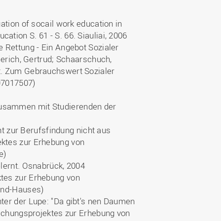
Wohnen
Stellenangebote
Weiterbildungsverbund
Mobilität
AKTUELLES
Osnabrück
ation of socail work education in
Sport & Hochschulsport
tion S. 61 - S. 66. Siauliai, 2006
ten
e Rettung - Ein Angebot Sozialer
Engagement
a
Forschungs-Nachrichten
r
elerich, Gertrud; Schaarschuch,
Das bietet Osnabrück
Veranstaltungen und
ht. Zum Gebrauchswert Sozialer
Fachtagungen
Das bietet Lingen
497017507)
Ausschreibungen zu
aft
Förderungen und Preisen
zusammen mit Studierenden der
Forschungsbericht
cht zur Berufsfindung nicht aus
ektes zur Erhebung von
e)
elernt. Osnabrück, 2004
ktes zur Erhebung von
Kind-Hauses)
nter der Lupe: "Da gibt's nen Daumen
orschungsprojektes zur Erhebung von