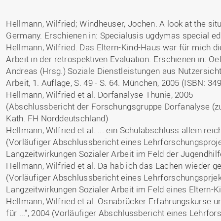
Binnenforschungs­
Finanzierung
Studierendenschaft
Gaststudierende
Ingenieurwissenschaften
NETZWERKE
schwerpunkte
Personalentwicklung
GROWTH - Innovative
Studienorganisation
Vertretungen und
und Informatik (IuI)
Sommer- und
Hochschule
Hellmann, Wilfried; Windheuser, Jochen. A look at the situ
Kompetenzzentren
Zusammenarbeit in
Beauftragte
Glossar
Winterprogramme
Institut für Musik (IfM)
Germany. Erschienen in: Specialusis ugdymas special educa
Fördergesellschaft
Forschung und Transfer
Kooperationsmöglichkei
Forschungsgruppen und
Bibliothek
Hellmann, Wilfried. Das Eltern-Kind-Haus war für mich di
Studienqualitätsmittel
Outgoing
Management, Kultur und
Hochschulzentrum Chin
Netzwerke
Forschungsergebnisse fü
Arbeit in der retrospektiven Evaluation. Erschienen in: O
Professional School
Technik (MKT, Campus
(HZC)
Bibliothek
Deutsch als Fremdsprache
die Praxis
Lingen)
Andreas (Hrsg.) Soziale Dienstleistungen aus Nutzersic
Amtsblatt
UAS7
LearningCenter
Informationen für
Gründungen | Start-Ups
Arbeit, 1. Auflage, S. 49 - S. 64. München, 2005 (ISBN: 3
Wirtschafts- und
Personensuche
NTERNATIONALES
Geflüchtete
Hellmann, Wilfried et al. Dorfanalyse Thunie, 2005
Career Services
Transfer in die Gesellsch
Sozialwissenschaften
(Abschlussbericht der Forschungsgruppe Dorfanalyse (
Förderung internationaler
(WiSo)
Talente (FIT) in Osnabrück
Kath. FH Norddeutschland)
Internationalisierung in der
Hellmann, Wilfried et al. ... ein Schulabschluss allein rei
Forschung
(Vorläufiger Abschlussbericht eines Lehrforschungsproj
Welcome Center
Langzeitwirkungen Sozialer Arbeit im Feld der Jugendhilf
EU-Hochschulbüro
Hellmann, Wilfried et al. Da hab ich das Lachen wieder g
(Vorläufiger Abschlussbericht eines Lehrforschungsprje
Langzeitwirkungen Sozialer Arbeit im Feld eines Eltern-
Hellmann, Wilfried et al. Osnabrücker Erfahrungskurse u
für ...", 2004 (Vorläufiger Abschlussbericht eines Lehrf