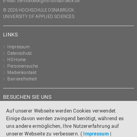
E-Mail:
servicedesk@hs-osnabrueck.de
© 2026 HOCHSCHULE OSNABRÜCK
UNIVERSITY OF APPLIED SCIENCES
LINKS
Impressum
Datenschutz
HS Home
Personensuche
Medienkontakt
Barrierefreiheit
BESUCHEN SIE UNS
Instagram
Tiktok
LinkedIn
YouTube
Facebook
Auf unserer Webseite werden Cookies verwendet.
Einige davon werden zwingend benötigt, während es
uns andere ermöglichen, Ihre Nutzererfahrung auf
unserer Webseite zu verbessern. (
Impressum
|