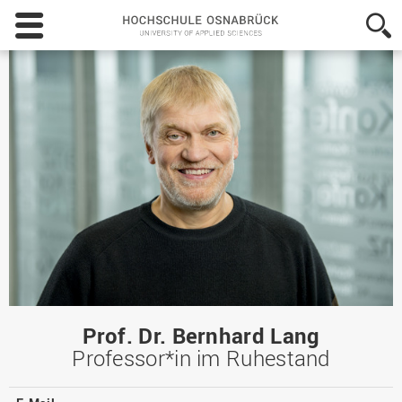
Hochschule
Osnabrück
-
University
of
Applied
Sciences
Prof. Dr. Bernhard Lang
Professor*in im Ruhestand