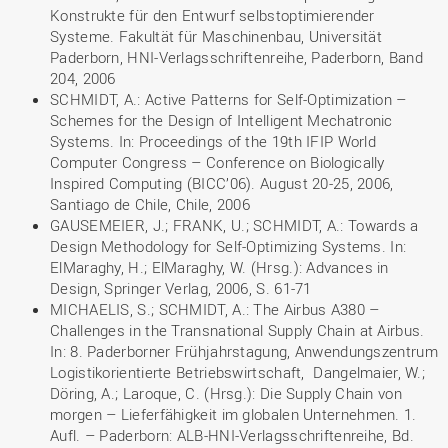
Konstrukte für den Entwurf selbstoptimierender
Systeme. Fakultät für Maschinenbau, Universität
Paderborn, HNI-Verlagsschriftenreihe, Paderborn, Band
204, 2006
SCHMIDT, A.: Active Patterns for Self-Optimization –
Schemes for the Design of Intelligent Mechatronic
Systems. In: Proceedings of the 19th IFIP World
Computer Congress – Conference on Biologically
Inspired Computing (BICC’06). August 20-25, 2006,
Santiago de Chile, Chile, 2006
GAUSEMEIER, J.; FRANK, U.; SCHMIDT, A.: Towards a
Design Methodology for Self-Optimizing Systems. In:
ElMaraghy, H.; ElMaraghy, W. (Hrsg.): Advances in
Design, Springer Verlag, 2006, S. 61-71
MICHAELIS, S.; SCHMIDT, A.: The Airbus A380 –
Challenges in the Transnational Supply Chain at Airbus.
In: 8. Paderborner Frühjahrstagung, Anwendungszentrum
Logistikorientierte Betriebswirtschaft, Dangelmaier, W.;
Döring, A.; Laroque, C. (Hrsg.): Die Supply Chain von
morgen – Lieferfähigkeit im globalen Unternehmen. 1.
Aufl. – Paderborn: ALB-HNI-Verlagsschriftenreihe, Bd.