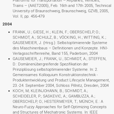
Platforms for Transportation – Airplanes, Vehicles,
Trains – (AAET2005), Feb. 16th and 17th 2005, Technical
University of Braunschweig, Braunschweig, GZVB, 2005,
Vol. II, pp. 456-479
2004
FRANK, U.; GIESE, H.; KLEIN, F.; OBERSCHELP, O.;
SCHMIDT, A.; SCHULZ, B.; VÖCKING, H.; WITTING, K.;
GAUSEMEIER, J. (Hrsg.): Selbstoptimierende Systeme
des Maschinenbaus – Definitionen und Konzepte. HNI-
Verlagsschriftenreihe, Band 155, Paderborn, 2004
GAUSEMEIER, J.; FRANK, U.; SCHMIDT, A.; STEFFEN,
D.: Domänenübergreifende Spezifikation der
Prinziplösung selbstoptimierender Systeme. In: 2.
Gemeinsames Kolloquium Konstruktionstechnik -
Produktentwicklung und Product Lifecycle Management,
23.-24. September 2004, Schloss Pillnitz, Dresden, 2004
KOCH, M; KLEINJOHANN, B.; SCHMIDT, A.;
SCHEIDELER, P.; SASKEVIC, A.; GAMBUZZA, A.;
OBERSCHELP, O.; HESTERMEYER, T.; MÜNCH, E.: A
Neuro-Fuzzy Approaches for Self-Optimizing Concepts
and Structures of Mechatronic Systems. In: IEEE