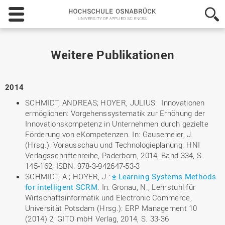
Hochschule
Osnabrück
-
University
of
Weitere Publikationen
Applied
Sciences
2014
SCHMIDT, ANDREAS; HOYER, JULIUS: Innovationen
ermöglichen: Vorgehenssystematik zur Erhöhung der
Innovationskompetenz in Unternehmen durch gezielte
Förderung von eKompetenzen. In: Gausemeier, J.
(Hrsg.): Vorausschau und Technologieplanung. HNI
Verlagsschriftenreihe, Paderborn, 2014, Band 334, S.
145-162, ISBN: 978-3-942647-53-3
SCHMIDT, A.; HOYER, J.:
Learning Systems Methods
for intelligent SCRM
. In: Gronau, N., Lehrstuhl für
Wirtschaftsinformatik und Electronic Commerce,
Universität Potsdam (Hrsg.): ERP Management 10
(2014) 2, GITO mbH Verlag, 2014, S. 33-36