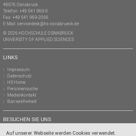
49076 Osnabrück
Telefon: +49 541 969-0
Fax: +49 541 969-2066
E-Mail:
servicedesk@hs-osnabrueck.de
© 2026 HOCHSCHULE OSNABRÜCK
UNIVERSITY OF APPLIED SCIENCES
LINKS
Impressum
Datenschutz
HS Home
Personensuche
Medienkontakt
Barrierefreiheit
BESUCHEN SIE UNS
Instagram
Tiktok
LinkedIn
YouTube
Facebook
Auf unserer Webseite werden Cookies verwendet.