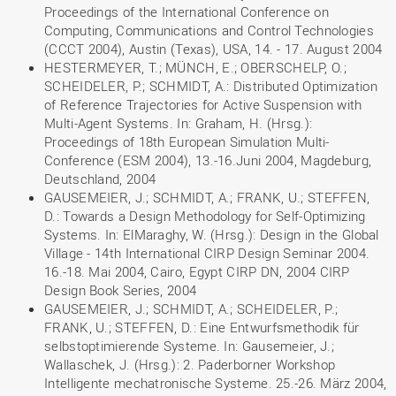
Proceedings of the International Conference on
Computing, Communications and Control Technologies
(CCCT 2004), Austin (Texas), USA, 14. - 17. August 2004
HESTERMEYER, T.; MÜNCH, E.; OBERSCHELP, O.;
SCHEIDELER, P.; SCHMIDT, A.: Distributed Optimization
of Reference Trajectories for Active Suspension with
Multi-Agent Systems. In: Graham, H. (Hrsg.):
Proceedings of 18th European Simulation Multi-
Conference (ESM 2004), 13.-16.Juni 2004, Magdeburg,
Deutschland, 2004
GAUSEMEIER, J.; SCHMIDT, A.; FRANK, U.; STEFFEN,
D.: Towards a Design Methodology for Self-Optimizing
Systems. In: ElMaraghy, W. (Hrsg.): Design in the Global
Village - 14th International CIRP Design Seminar 2004.
16.-18. Mai 2004, Cairo, Egypt CIRP DN, 2004 CIRP
Design Book Series, 2004
GAUSEMEIER, J.; SCHMIDT, A.; SCHEIDELER, P.;
FRANK, U.; STEFFEN, D.: Eine Entwurfsmethodik für
selbstoptimierende Systeme. In: Gausemeier, J.;
Wallaschek, J. (Hrsg.): 2. Paderborner Workshop
Intelligente mechatronische Systeme. 25.-26. März 2004,