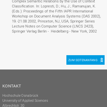
Complex Semantic Relations by the Use of Context
Classification. In: Lopresti, D.; Hu, J.; Ramanujan, K.
(Eds.): Proceedings of the Fifth IAPR International
Workshop on Document Analysis Systems (DAS 2002),
19.-21.08.2002, Princeton, NJ, USA; Springer Series
Lecture Notes on Computer Science (LNCS 2423),
Springer Verlag Berlin - Heidelberg - New York, 2002
ZUM SEITENANFANG
KONTAKT
Hochschule Osnabrück
University of Applied Sciences
Albrechtstr. 30