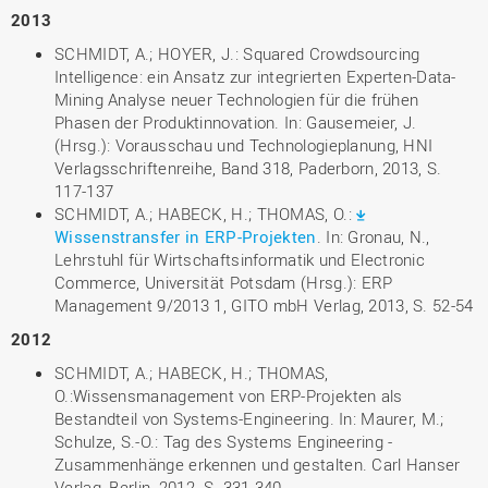
2013
SCHMIDT, A.; HOYER, J.: Squared Crowdsourcing
Intelligence: ein Ansatz zur integrierten Experten-Data-
Mining Analyse neuer Technologien für die frühen
Phasen der Produktinnovation. In: Gausemeier, J.
(Hrsg.): Vorausschau und Technologieplanung, HNI
Verlagsschriftenreihe, Band 318, Paderborn, 2013, S.
117-137
SCHMIDT, A.; HABECK, H.; THOMAS, O.:
Wissenstransfer in ERP-Projekten
. In: Gronau, N.,
Lehrstuhl für Wirtschaftsinformatik und Electronic
Commerce, Universität Potsdam (Hrsg.): ERP
Management 9/2013 1, GITO mbH Verlag, 2013, S. 52-54
2012
SCHMIDT, A.; HABECK, H.; THOMAS,
O.:Wissensmanagement von ERP-Projekten als
Bestandteil von Systems-Engineering. In: Maurer, M.;
Schulze, S.-O.: Tag des Systems Engineering -
Zusammenhänge erkennen und gestalten. Carl Hanser
Verlag, Berlin, 2012, S. 331-340