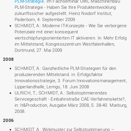
PLM-Strategie
. Im Fachseminar OWL Maschinenbau:
PLM-Strategie - Haben Sie Ihre Produktentwicklung
zukunftssicher aufgestellt. Heinz Nixdorf Institut,
Paderborn, 4. September 2009
SCHMIDT, A.: Moderne IT-Konzepte - Wie Sie verborgene
Potenziale mit einer konsequent
wertschöpfungsorientierten IT aktivieren. In: Mehr Erfolg
im Mittelstand, Kongresszentrum Westfalenhallen,
Dortmund, 27. Mai 2009
2008
SCHMIDT, A.: Ganzheitliche PLM-Strategien für den
produzierenden Mittelstand. in: Erfolgsfaktor
Innovationsstrategie, 3. Forum Innovationsmanagement,
Lipperlandhalle, Lemgo, 18. Juni 2008
ULRICH, T.; SCHMIDT, A.: Selbstoptimierendes
Servicegeschäft - Einbahnstraße CAE-Verfahrenskette?,
in: It&Production, Ausgabe März 2008, S. 38-40. Marburg,
2008.
2006
SCHMIDT, A.: Wirkmuster zur Selbstoptimierung –