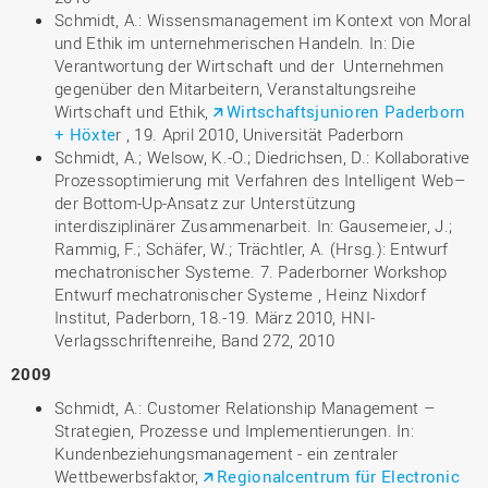
Schmidt, A.: Wissensmanagement im Kontext von Moral
und Ethik im unternehmerischen Handeln. In: Die
Verantwortung der Wirtschaft und der Unternehmen
gegenüber den Mitarbeitern, Veranstaltungsreihe
Wirtschaft und Ethik,
Wirtschaftsjunioren Paderborn
+ Höxte
r , 19. April 2010, Universität Paderborn
Schmidt, A.; Welsow, K.-O.; Diedrichsen, D.: Kollaborative
Prozessoptimierung mit Verfahren des Intelligent Web–
der Bottom-Up-Ansatz zur Unterstützung
interdisziplinärer Zusammenarbeit. In: Gausemeier, J.;
Rammig, F.; Schäfer, W.; Trächtler, A. (Hrsg.): Entwurf
mechatronischer Systeme. 7. Paderborner Workshop
Entwurf mechatronischer Systeme , Heinz Nixdorf
Institut, Paderborn, 18.-19. März 2010, HNI-
Verlagsschriftenreihe, Band 272, 2010
2009
Schmidt, A.: Customer Relationship Management –
Strategien, Prozesse und Implementierungen. In:
Kundenbeziehungsmanagement - ein zentraler
Wettbewerbsfaktor,
Regionalcentrum für Electronic