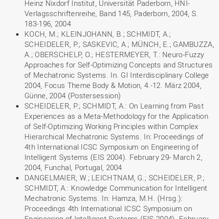
Heinz Nixdorf Institut, Universität Paderborn, HNI-
Verlagsschriftenreihe, Band 145, Paderborn, 2004, S.
183-196, 2004
KOCH, M.; KLEINJOHANN, B.; SCHMIDT, A.;
SCHEIDELER, P.; SASKEVIC, A.; MÜNCH, E.; GAMBUZZA,
A.; OBERSCHELP, O.; HESTERMEYER, T.: Neuro-Fuzzy
Approaches for Self-Optimizing Concepts and Structures
of Mechatronic Systems. In. GI Interdisciplinary College
2004, Focus Theme Body & Motion, 4.-12. März 2004,
Günne, 2004 (Postersession)
SCHEIDELER, P.; SCHMIDT, A.: On Learning from Past
Experiences as a Meta-Methodology for the Application
of Self-Optimizing Working Principles within Complex
Hierarchical Mechatronic Systems. In: Proceedings of
4th International ICSC Symposium on Engineering of
Intelligent Systems (EIS 2004). February 29- March 2,
2004, Funchal, Portugal, 2004
DANGELMAIER, W.; LEICHTNAM, G.; SCHEIDELER, P.;
SCHMIDT, A.: Knowledge Communication for Intelligent
Mechatronic Systems. In: Hamza, M.H. (Hrsg.):
Proceedings 4th International ICSC Symposium on
Engineering of Intelligent Systems (EIS 2004). February