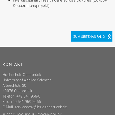
Interdisciplinary Health Care across Cultures (EU-USA
Kooperationsprojekt)
ZUM SEITENANFANG
KONTAKT
Hochschule Osnabrück
University of Applied Sciences
Albrechtstr. 30
49076 Osnabrück
Telefon: +49 541 969-0
Fax: +49 541 969-2066
E-Mail:
servicedesk@hs-osnabrueck.de
© 2026 HOCHSCHULE OSNABRÜCK