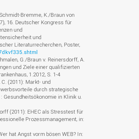
Wohnen
Stellenangebote
Weiterbildungsverbund
Mobilität
AKTUELLES
Osnabrück
M./Schmidt-Bremme, K./Braun von
Sport & Hochschulsport
17), 16. Deutscher Kongress für
ten
enzen und
Engagement
a
Forschungs-Nachrichten
r
tensicherheit und
Das bietet Osnabrück
Veranstaltungen und
cher Literaturrecherchen, Poster,
Fachtagungen
Das bietet Lingen
7dkvf335.shtml
malen, G./Braun v. Reinersdorff, A.
Ausschreibungen zu
aft
Förderungen und Preisen
gen und Ziele einer qualifizierten
rankenhaus, 1.2012, S. 1-4
Forschungsbericht
 C. (2011): Markt- und
werbsvorteile durch strategische
1: Gesundheitsökonomie in Klinik u.
rff (2011): EHEC als Stresstest für
fessionelle Prozessmanagement, in:
: Wer hat Angst vorm bösen WEB? In: