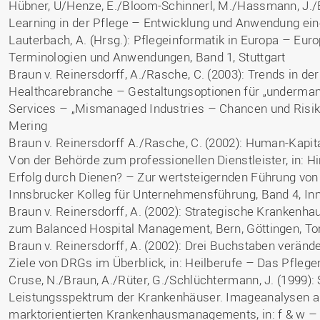
Hübner, U/Henze, E./Bloom-Schinnerl, M./Hassmann, J./Br
Learning in der Pflege – Entwicklung und Anwendung ein
Lauterbach, A. (Hrsg.): Pflegeinformatik in Europa – Eur
Terminologien und Anwendungen, Band 1, Stuttgart
Braun v. Reinersdorff, A./Rasche, C. (2003): Trends in der 
Healthcarebranche – Gestaltungsoptionen für „undermanag
Services – „Mismanaged Industries – Chancen und Risike
Mering
Braun v. Reinersdorff A./Rasche, C. (2002): Human-Kap
Von der Behörde zum professionellen Dienstleister, in: Hin
Erfolg durch Dienen? – Zur wertsteigernden Führung von
Innsbrucker Kolleg für Unternehmensführung, Band 4, In
Braun v. Reinersdorff, A. (2002): Strategische Kranke
zum Balanced Hospital Management, Bern, Göttingen, Tor
Braun v. Reinersdorff, A. (2002): Drei Buchstaben verän
Ziele von DRGs im Überblick, in: Heilberufe – Das Pflege
Cruse, N./Braun, A./Rüter, G./Schlüchtermann, J. (1999)
Leistungsspektrum der Krankenhäuser. Imageanalysen al
marktorientierten Krankenhausmanagements, in: f & w – 