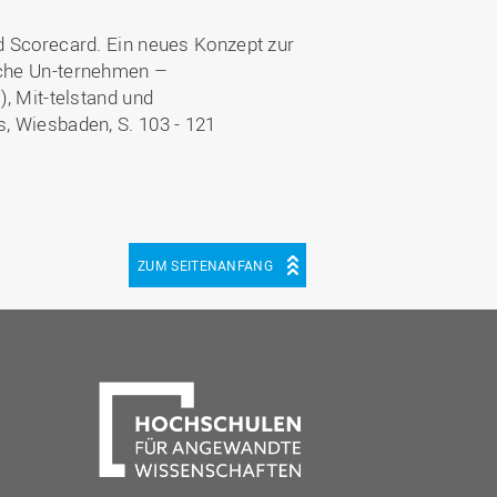
ed Scorecard. Ein neues Konzept zur
sche Un-ternehmen –
), Mit-telstand und
s, Wiesbaden, S. 103 - 121
ZUM SEITENANFANG
be
cebook