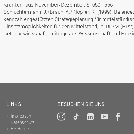
Krankenhaus November/Dezember, S. 550 - 556
Schlüchtermann, J./Braun, A./Klöpfer, R. (1999): Balanc
kennzahlengestützten Strategieplanung für mittelständi
Einsatzmöglichkeiten für den Mittelstand, in: BF/M (Hrsg.
Betriebswirtschaft, Beiträge aus Wissenschaft und Praxi
LINKS
BESUCHEN SIE UNS
Impressum
Instagram
Tiktok
LinkedIn
YouTu
Fa
Datenschutz
HS Home