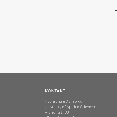
KONTAKT
Hochschule Osnabrück
University of Applied Sciences
Albrechtstr. 30