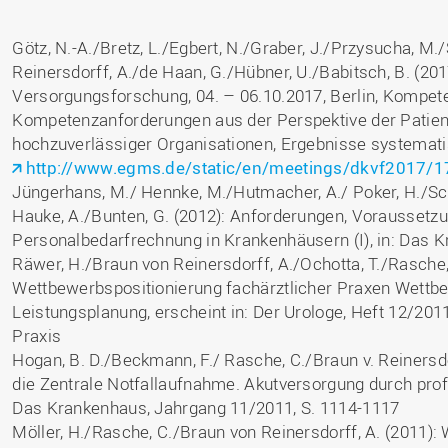
Binnenforschungs­
Finanzierung
Studierendenschaft
Gaststudierende
Ingenieurwissenschaften
NETZWERKE
schwerpunkte
Personalentwicklung
GROWTH - Innovative
Studienorganisation
Vertretungen und
und Informatik (IuI)
Sommer- und
Hochschule
Götz, N.-A./Bretz, L./Egbert, N./Graber, J./Przysucha, 
Kompetenzzentren
Zusammenarbeit in
Beauftragte
Glossar
Winterprogramme
Institut für Musik (IfM)
Reinersdorff, A./de Haan, G./Hübner, U./Babitsch, B. (20
Fördergesellschaft
Forschung und Transfer
Kooperationsmöglichkei
Forschungsgruppen und
Bibliothek
Versorgungsforschung, 04. – 06.10.2017, Berlin, Kompet
Studienqualitätsmittel
Outgoing
Management, Kultur und
Hochschulzentrum Chin
Netzwerke
Forschungsergebnisse fü
Kompetenzanforderungen aus der Perspektive der Patien
Professional School
Technik (MKT, Campus
(HZC)
Bibliothek
Deutsch als Fremdsprache
die Praxis
Lingen)
hochzuverlässiger Organisationen, Ergebnisse systematis
Amtsblatt
UAS7
LearningCenter
Informationen für
Gründungen | Start-Ups
http://www.egms.de/static/en/meetings/dkvf2017/1
Wirtschafts- und
Personensuche
NTERNATIONALES
Geflüchtete
Jüngerhans, M./ Hennke, M./Hutmacher, A./ Poker, H./Sch
Career Services
Transfer in die Gesellsch
Sozialwissenschaften
Hauke, A./Bunten, G. (2012): Anforderungen, Voraussetzun
Förderung internationaler
(WiSo)
Talente (FIT) in Osnabrück
Personalbedarfrechnung in Krankenhäusern (I), in: Das K
Internationalisierung in der
Räwer, H./Braun von Reinersdorff, A./Ochotta, T./Rasche,
Forschung
Wettbewerbspositionierung fachärztlicher Praxen Wettbe
Welcome Center
Leistungsplanung, erscheint in: Der Urologe, Heft 12/201
EU-Hochschulbüro
Praxis
Hogan, B. D./Beckmann, F./ Rasche, C./Braun v. Reinersdo
die Zentrale Notfallaufnahme. Akutversorgung durch pro
Das Krankenhaus, Jahrgang 11/2011, S. 1114-1117
Möller, H./Rasche, C./Braun von Reinersdorff, A. (2011)