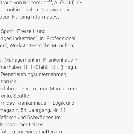
aun von Reinersdorff, A. (2003): E-
er multimedialen Coursware, in:
opean Nursing Informatics,
Sport-. Freizeit- und
ed industries“, in: Professional
n“, Werkstatt-Bericht, München,
ital-Management im Krankenhaus –
terhuber, H.H./Stahl, K.H. (Hrsg.):
 Dienstleistungsunternehmen,
nsbruck
nhausführung - Vom Lean Management
onto, Seattle
dern das Krankenhaus – Logik und
magazin, 54. Jahrgang, Nr. 11
: Stärken und Schwächen im
s Instrument eines
führen und wirtschaften im