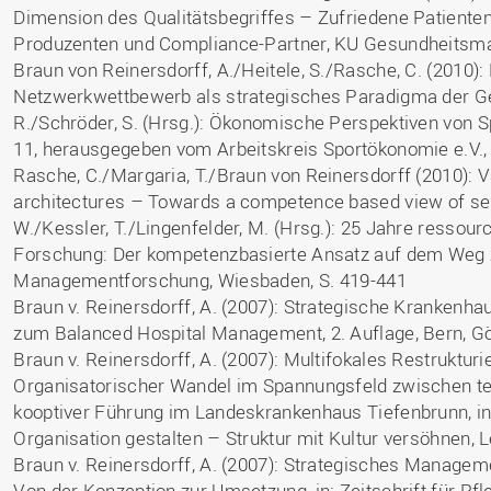
Dimension des Qualitätsbegriffes – Zufriedene Patienten 
Produzenten und Compliance-Partner, KU Gesundheitsm
Braun von Reinersdorff, A./Heitele, S./Rasche, C. (2010)
Netzwerkwettbewerb als strategisches Paradigma der Ges
R./Schröder, S. (Hrsg.): Ökonomische Perspektiven von 
11, herausgegeben vom Arbeitskreis Sportökonomie e.V.,
Rasche, C./Margaria, T./Braun von Reinersdorff (2010): V
architectures – Towards a competence based view of serv
W./Kessler, T./Lingenfelder, M. (Hrsg.): 25 Jahre ressou
Forschung: Der kompetenzbasierte Ansatz auf dem Weg 
Managementforschung, Wiesbaden, S. 419-441
Braun v. Reinersdorff, A. (2007): Strategische Kranke
zum Balanced Hospital Management, 2. Auflage, Bern, Göt
Braun v. Reinersdorff, A. (2007): Multifokales Restrukt
Organisatorischer Wandel im Spannungsfeld zwischen te
kooptiver Führung im Landeskrankenhaus Tiefenbrunn, in:
Organisation gestalten – Struktur mit Kultur versöhnen, 
Braun v. Reinersdorff, A. (2007): Strategisches Manage
Von der Konzeption zur Umsetzung, in: Zeitschrift für P