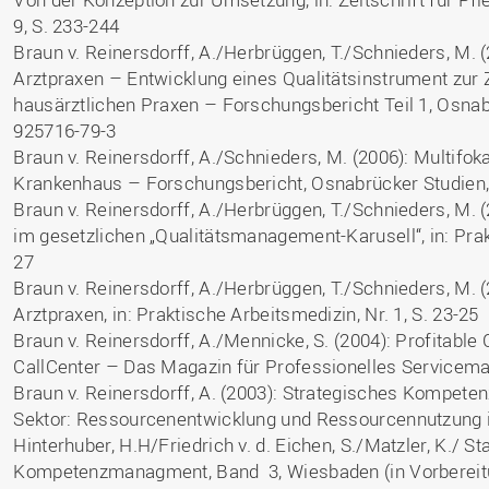
9, S. 233-244
Braun v. Reinersdorff, A./Herbrüggen, T./Schnieders, M.
Arztpraxen – Entwicklung eines Qualitätsinstrument zur Z
hausärztlichen Praxen – Forschungsbericht Teil 1, Osnab
925716-79-3
Braun v. Reinersdorff, A./Schnieders, M. (2006): Multif
Krankenhaus – Forschungsbericht, Osnabrücker Studien,
Braun v. Reinersdorff, A./Herbrüggen, T./Schnieders, M.
im gesetzlichen „Qualitätsmanagement-Karusell“, in: Prakt
27
Braun v. Reinersdorff, A./Herbrüggen, T./Schnieders, M. 
Arztpraxen, in: Praktische Arbeitsmedizin, Nr. 1, S. 23-25
Braun v. Reinersdorff, A./Mennicke, S. (2004): Profitable C
CallCenter – Das Magazin für Professionelles Servicem
Braun v. Reinersdorff, A. (2003): Strategisches Kompet
Sektor: Ressourcenentwicklung und Ressourcennutzung in
Hinterhuber, H.H/Friedrich v. d. Eichen, S./Matzler, K./ Sta
Kompetenzmanagment, Band 3, Wiesbaden (in Vorbereit