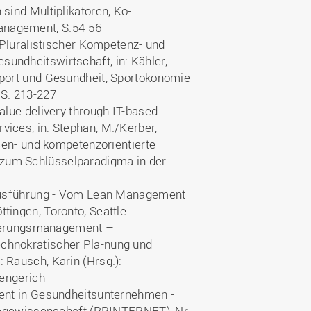
sind Multiplikatoren, Ko-
anagement, S.54-56
: Pluralistischer Kompetenz- und
undheitswirtschaft, in: Kähler,
Sport und Gesundheit, Sportökonomie
 S. 213-227
alue delivery through IT-based
ices, in: Stephan, M./Kerber,
rcen- und kompetenzorientierte
zum Schlüsselparadigma in der
nhausführung - Vom Lean Management
tingen, Toronto, Seattle
urierungsmanagement –
chnokratischer Pla-nung und
 Rausch, Karin (Hrsg.):
Lengerich
ment in Gesundheitsunternehmen -
flegewissenschaft (PRINTERNET), Nr.