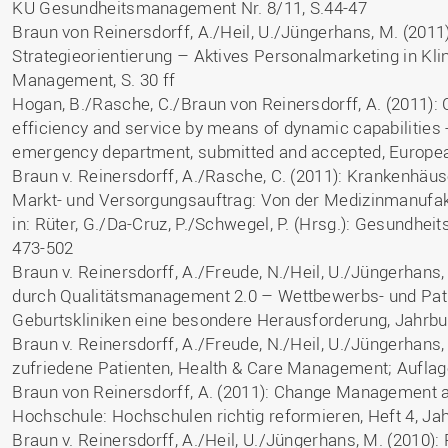
KU Gesundheitsmanagement Nr. 8/11, S.44-47
Braun von Reinersdorff, A./Heil, U./Jüngerhans, M. (20
Strategieorientierung – Aktives Personalmarketing in Klin
Management, S. 30 ff
Hogan, B./Rasche, C./Braun von Reinersdorff, A. (2011): C
efficiency and service by means of dynamic capabilities 
emergency department, submitted and accepted, Europe
Braun v. Reinersdorff, A./Rasche, C. (2011): Krankenhä
Markt- und Versorgungsauftrag: Von der Medizinmanufakt
in: Rüter, G./Da-Cruz, P./Schwegel, P. (Hrsg.): Gesundhei
473-502
Braun v. Reinersdorff, A./Freude, N./Heil, U./Jüngerhans
durch Qualitätsmanagement 2.0 – Wettbewerbs- und Patie
Geburtskliniken eine besondere Herausforderung, Jahrbu
Braun v. Reinersdorff, A./Freude, N./Heil, U./Jüngerhans,
zufriedene Patienten, Health & Care Management; Auflage
Braun von Reinersdorff, A. (2011): Change Management a
Hochschule: Hochschulen richtig reformieren, Heft 4, Jah
Braun v. Reinersdorff, A./Heil, U./Jüngerhans, M. (2010):