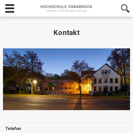
Hochschule
Osnabrück
-
University
of
Kontakt
Applied
Sciences
Telefon