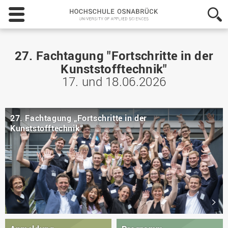
Hochschule
Osnabrück
-
University
of
27. Fachtagung "Fortschritte in der
Applied
Kunststofftechnik"
Sciences
17. und 18.06.2026
27. Fachtagung „Fortschritte in der
Kunststofftechnik“