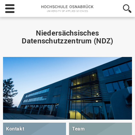
Hochschule
Osnabrück
-
University
of
Niedersächsisches
Applied
Datenschutzzentrum (NDZ)
Sciences
Kontakt
Team