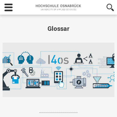
Hochschule
Osnabrück
-
University
of
Glossar
Applied
Sciences