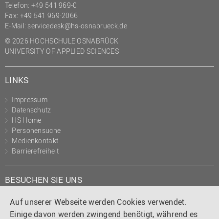
Telefon: +49 541 969-0
Fax: +49 541 969-2066
E-Mail:
servicedesk@hs-osnabrueck.de
© 2026 HOCHSCHULE OSNABRÜCK
UNIVERSITY OF APPLIED SCIENCES
LINKS
Impressum
Datenschutz
HS Home
Personensuche
Medienkontakt
Barrierefreiheit
BESUCHEN SIE UNS
Instagram
Tiktok
LinkedIn
YouTube
Facebook
Auf unserer Webseite werden Cookies verwendet.
Einige davon werden zwingend benötigt, während es