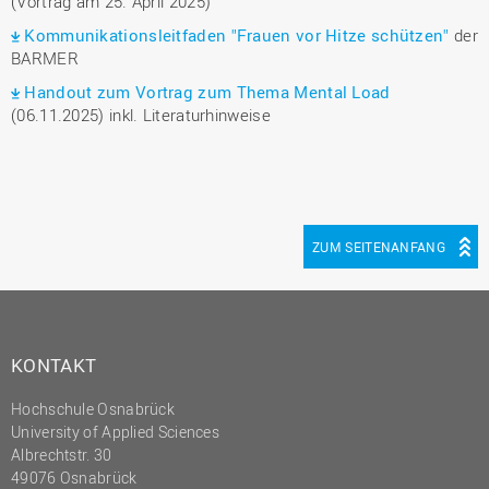
(Vortrag am 25. April 2025)
Kommunikationsleitfaden "Frauen vor Hitze schützen"
der
BARMER
Handout zum Vortrag zum Thema Mental Load
(06.11.2025) inkl. Literaturhinweise
ZUM SEITENANFANG
KONTAKT
Hochschule Osnabrück
University of Applied Sciences
Albrechtstr. 30
49076 Osnabrück