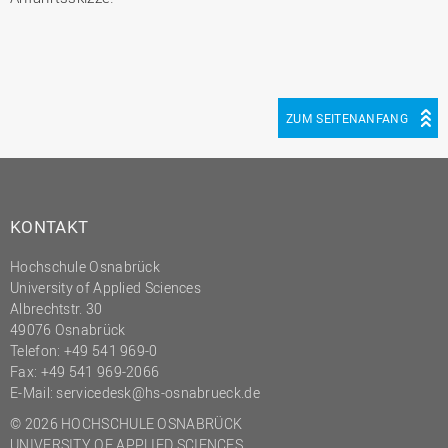
ZUM SEITENANFANG
KONTAKT
Hochschule Osnabrück
University of Applied Sciences
Albrechtstr. 30
49076 Osnabrück
Telefon: +49 541 969-0
Fax: +49 541 969-2066
E-Mail:
servicedesk@hs-osnabrueck.de
© 2026 HOCHSCHULE OSNABRÜCK
UNIVERSITY OF APPLIED SCIENCES