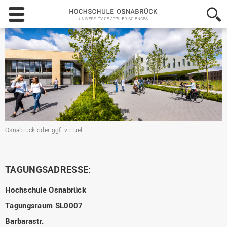
Hochschule
Osnabrück
-
University
of
Applied
Sciences
Osnabrück oder ggf. virtuell
TAGUNGSADRESSE:
Hochschule Osnabrück
Tagungsraum SL0007
Barbarastr.