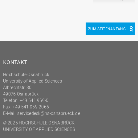
ZUM SEITENANFANG
KONTAKT
Hochschule Osnabrück
University of Applied Sciences
Albrechtstr. 30
49076 Osnabrück
Telefon: +49 541 969-0
Fax: +49 541 969-2066
E-Mail:
servicedesk@hs-osnabrueck.de
© 2026 HOCHSCHULE OSNABRÜCK
UNIVERSITY OF APPLIED SCIENCES