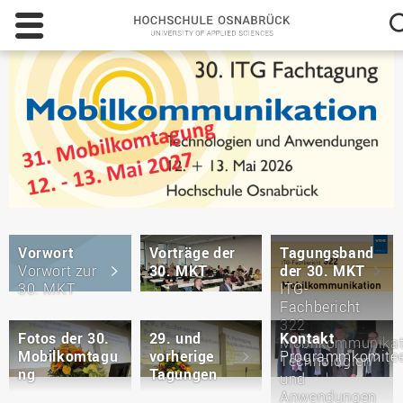
Hochschule
Osnabrück
-
University
of
Applied
Sciences
Vorwort
Vorträge der
Tagungsband
Vorwort zur
30. MKT
der 30. MKT
30. MKT
ITG-
Fachbericht
322
Fotos der 30.
29. und
Kontakt
Mobilkommunikat
Mobilkomtagu
vorherige
Programmkomite
Technologien
ng
Tagungen
und
Anwendungen