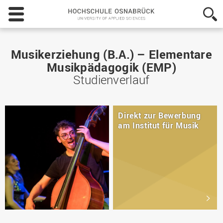
Hochschule
Osnabrück
-
University
of
Musikerziehung (B.A.) – Elementare
Applied
Musikpädagogik (EMP)
Sciences
Studienverlauf
Direkt zur Bewerbung
am Institut für Musik