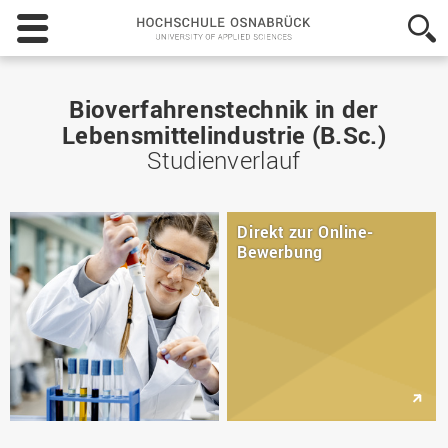
Hochschule
Osnabrück
-
University
of
Bioverfahrenstechnik in der
Applied
Lebensmittelindustrie (B.Sc.)
Sciences
Studienverlauf
Direkt zur Online-
Bewerbung