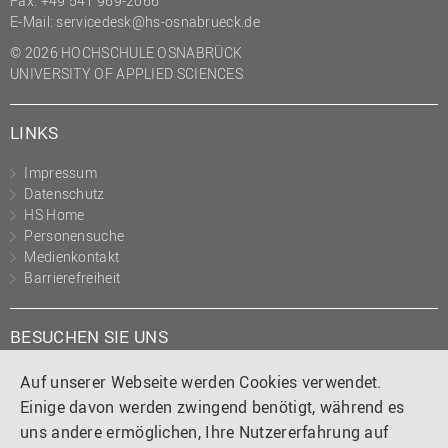
Fax: +49 541 969-2066
E-Mail:
servicedesk@hs-osnabrueck.de
© 2026 HOCHSCHULE OSNABRÜCK
UNIVERSITY OF APPLIED SCIENCES
LINKS
Impressum
Datenschutz
HS Home
Personensuche
Medienkontakt
Barrierefreiheit
BESUCHEN SIE UNS
Instagram
Tiktok
LinkedIn
YouTube
Facebook
Auf unserer Webseite werden Cookies verwendet.
Einige davon werden zwingend benötigt, während es
uns andere ermöglichen, Ihre Nutzererfahrung auf