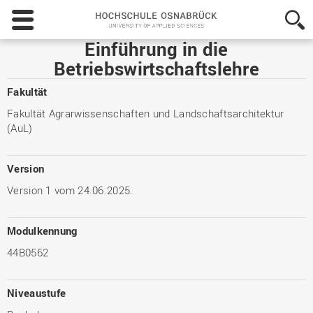
Hochschule
Osnabrück
-
Einführung in die
University
Betriebswirtschaftslehre
of
Applied
Fakultät
Sciences
Fakultät Agrarwissenschaften und Landschaftsarchitektur
(AuL)
Version
Version 1 vom 24.06.2025.
Modulkennung
44B0562
Niveaustufe