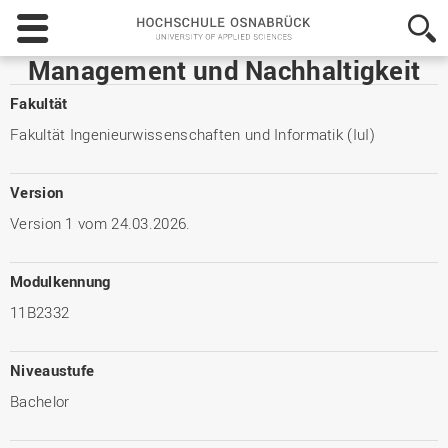
Hochschule
Osnabrück
-
Management und Nachhaltigkeit
University
of
Fakultät
Applied
Fakultät Ingenieurwissenschaften und Informatik (IuI)
Sciences
Version
Version 1 vom 24.03.2026.
Modulkennung
11B2332
Niveaustufe
Bachelor