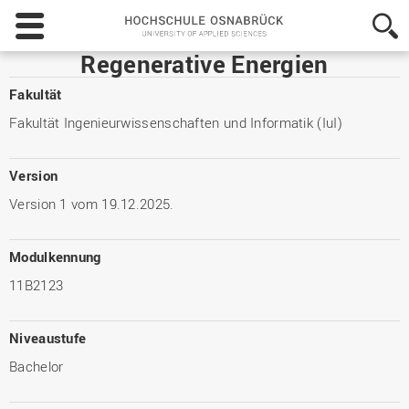
Hochschule
Osnabrück
-
Regenerative Energien
University
of
Fakultät
Applied
Fakultät Ingenieurwissenschaften und Informatik (IuI)
Sciences
Version
Version 1 vom 19.12.2025.
Modulkennung
11B2123
Niveaustufe
Bachelor