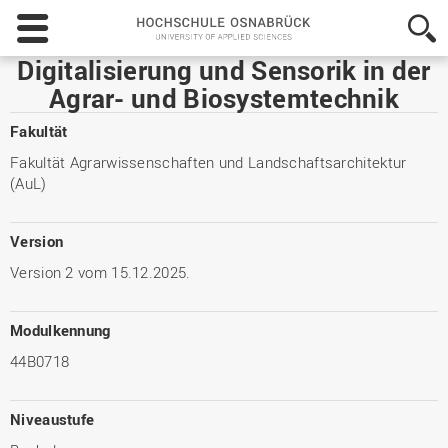
Hochschule
Osnabrück
-
Digitalisierung und Sensorik in der
University
Agrar- und Biosystemtechnik
of
Applied
Fakultät
Sciences
Fakultät Agrarwissenschaften und Landschaftsarchitektur
(AuL)
Version
Version 2 vom 15.12.2025.
Modulkennung
44B0718
Niveaustufe