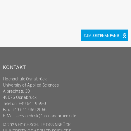
ZUM SEITENANFANG
KONTAKT
Hochschule Osnabrück
University of Applied Sciences
Albrechtstr. 30
49076 Osnabrück
Telefon: +49 541 969-0
Fax: +49 541 969-2066
E-Mail:
servicedesk@hs-osnabrueck.de
© 2026 HOCHSCHULE OSNABRÜCK
UNIVERSITY OF APPLIED SCIENCES