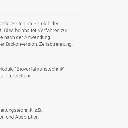
rtigekeiten im Bereich der
. Dies beinhaltet Verfahren zur
kte nach der Anwendung
r Biokonversion, Zellabtrennung,
odule "Bioverfahrenstechnik"
ur Herstellung
itungstechnik, z.B.: -
ion und Absorption -