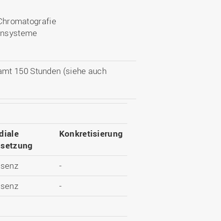
d Chromatografie
sensysteme
amt 150 Stunden (siehe auch
diale
Konkretisierung
setzung
äsenz
-
äsenz
-