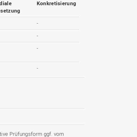
diale
Konkretisierung
setzung
-
-
-
-
tive Prüfungsform ggf. vom