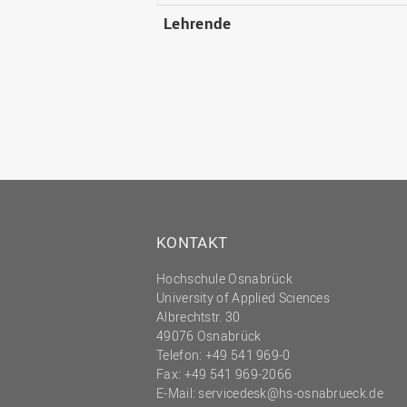
Lehrende
KONTAKT
Hochschule Osnabrück
University of Applied Sciences
Albrechtstr. 30
49076 Osnabrück
Telefon: +49 541 969-0
Fax: +49 541 969-2066
E-Mail:
servicedesk@hs-osnabrueck.de