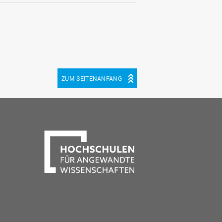
ZUM SEITENANFANG
be
cebook