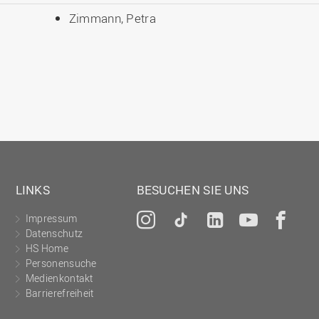
Zimmann, Petra
LINKS
BESUCHEN SIE UNS
Impressum
Instagram
Tiktok
LinkedIn
YouTu
Fa
Datenschutz
HS Home
Personensuche
Medienkontakt
Barrierefreiheit