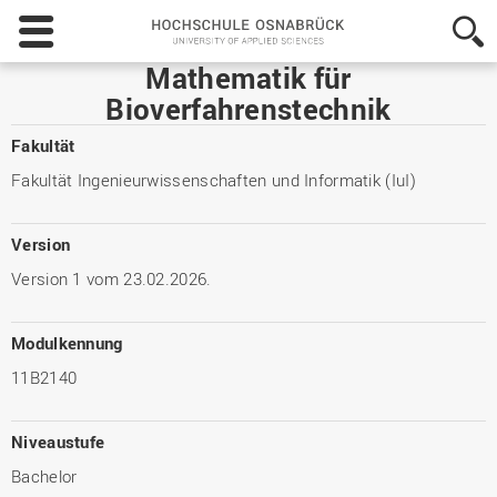
Hochschule
Osnabrück
-
Mathematik für
University
Bioverfahrenstechnik
of
Applied
Fakultät
Sciences
Fakultät Ingenieurwissenschaften und Informatik (IuI)
Version
Version 1 vom 23.02.2026.
Modulkennung
11B2140
Niveaustufe
Bachelor