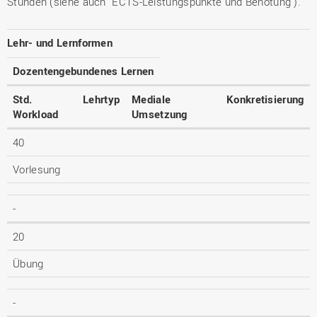
Stunden (siehe auch "ECTS-Leistungspunkte und Benotung").
Lehr- und Lernformen
Dozentengebundenes Lernen
Std.
Lehrtyp
Mediale
Konkretisierung
Workload
Umsetzung
40
Vorlesung
-
20
Übung
-