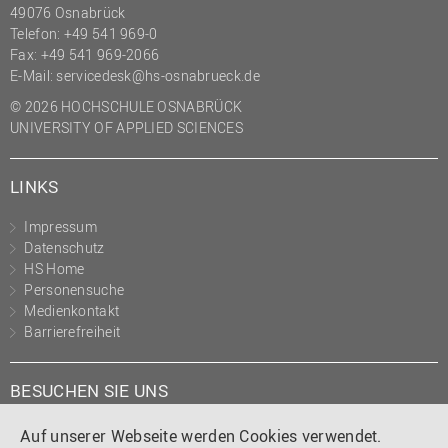
49076 Osnabrück
Telefon: +49 541 969-0
Fax: +49 541 969-2066
E-Mail:
servicedesk@hs-osnabrueck.de
© 2026 HOCHSCHULE OSNABRÜCK
UNIVERSITY OF APPLIED SCIENCES
LINKS
Impressum
Datenschutz
HS Home
Personensuche
Medienkontakt
Barrierefreiheit
BESUCHEN SIE UNS
Instagram
Tiktok
LinkedIn
YouTube
Facebook
Auf unserer Webseite werden Cookies verwendet.