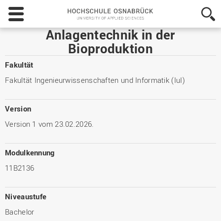
Hochschule
Osnabrück
-
Anlagentechnik in der
University
Bioproduktion
of
Applied
Fakultät
Sciences
Fakultät Ingenieurwissenschaften und Informatik (IuI)
Version
Version 1 vom 23.02.2026.
Modulkennung
11B2136
Niveaustufe
Bachelor