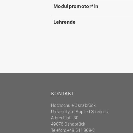
Modulpromotor*in
Lehrende
KONTAKT
Hochschule Osnabrück
University of Applied Sciences
Albrechtstr. 30
49076 Osnabrück
Telefon: +49 541 969-0