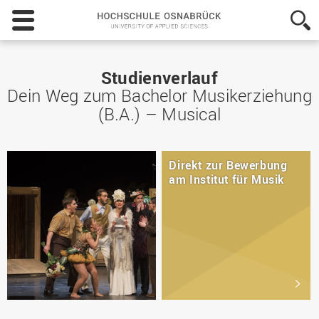
Hochschule
Osnabrück
-
University
of
Studienverlauf
Applied
Dein Weg zum Bachelor Musikerziehung
Sciences
(B.A.) – Musical
Direkt zur Bewerbung
am Institut für Musik