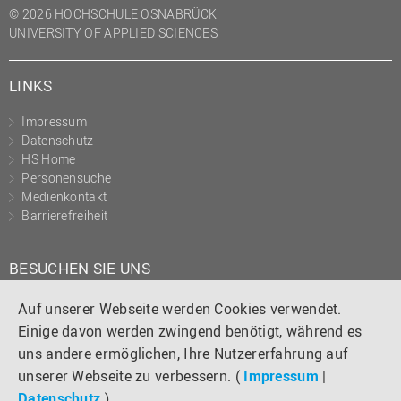
© 2026 HOCHSCHULE OSNABRÜCK
UNIVERSITY OF APPLIED SCIENCES
LINKS
Impressum
Datenschutz
HS Home
Personensuche
Medienkontakt
Barrierefreiheit
BESUCHEN SIE UNS
Instagram
Tiktok
LinkedIn
YouTube
Facebook
Auf unserer Webseite werden Cookies verwendet.
Einige davon werden zwingend benötigt, während es
uns andere ermöglichen, Ihre Nutzererfahrung auf
unserer Webseite zu verbessern. (
Impressum
|
Datenschutz
)