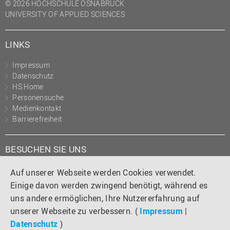
© 2026 HOCHSCHULE OSNABRÜCK
UNIVERSITY OF APPLIED SCIENCES
LINKS
Impressum
Datenschutz
HS Home
Personensuche
Medienkontakt
Barrierefreiheit
BESUCHEN SIE UNS
Instagram
Tiktok
LinkedIn
YouTube
Facebook
Auf unserer Webseite werden Cookies verwendet.
Einige davon werden zwingend benötigt, während es
uns andere ermöglichen, Ihre Nutzererfahrung auf
unserer Webseite zu verbessern. (
Impressum
|
Datenschutz
)