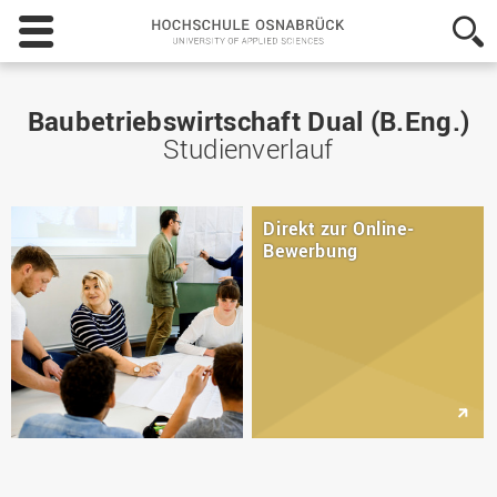
Hochschule
Osnabrück
-
University
of
Baubetriebswirtschaft Dual (B.Eng.)
Applied
Studienverlauf
Sciences
Direkt zur Online-
Bewerbung