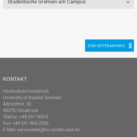
Studentische Gremien am Campus
ZUM SEITENANFANG
KONTAKT
Hochschule Osnabrück
University of Applied Sciences
Albrechtstr. 30
49076 Osnabrück
Telefon: +49 541 969-0
Fax: +49 541 969-2066
E-Mail:
servicedesk@hs-osnabrueck.de