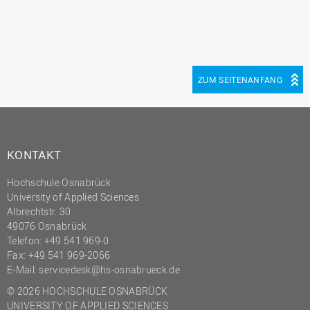
ZUM SEITENANFANG
KONTAKT
Hochschule Osnabrück
University of Applied Sciences
Albrechtstr. 30
49076 Osnabrück
Telefon: +49 541 969-0
Fax: +49 541 969-2066
E-Mail:
servicedesk@hs-osnabrueck.de
© 2026 HOCHSCHULE OSNABRÜCK
UNIVERSITY OF APPLIED SCIENCES