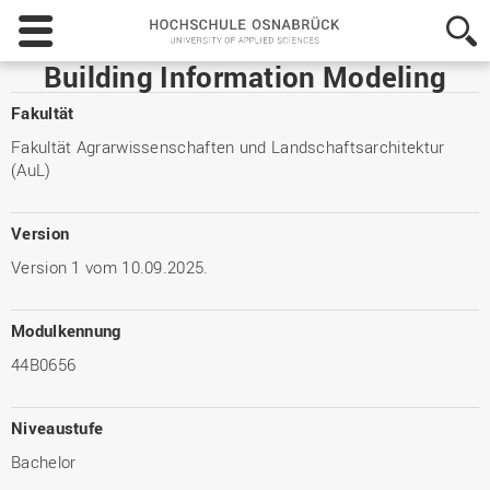
Hochschule
Osnabrück
-
Building Information Modeling
University
of
Fakultät
Applied
Fakultät Agrarwissenschaften und Landschaftsarchitektur
Sciences
(AuL)
Version
Version 1 vom 10.09.2025.
Modulkennung
44B0656
Niveaustufe
Bachelor