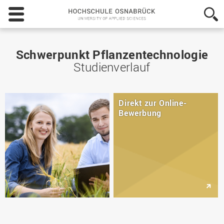
Hochschule
Osnabrück
-
University
of
Schwerpunkt Pflanzentechnologie
Applied
Studienverlauf
Sciences
Direkt zur Online-
Bewerbung