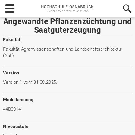
Hochschule
Osnabrück
-
Angewandte Pflanzenzüchtung und
University
Saatguterzeugung
of
Applied
Fakultät
Sciences
Fakultät Agrarwissenschaften und Landschaftsarchitektur
(AuL)
Version
Version 1 vom 31.08.2025.
Modulkennung
44B0014
Niveaustufe