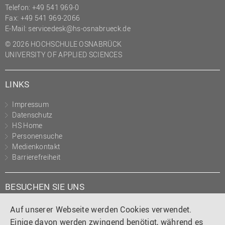
Telefon: +49 541 969-0
Fax: +49 541 969-2066
E-Mail:
servicedesk@hs-osnabrueck.de
© 2026 HOCHSCHULE OSNABRÜCK
UNIVERSITY OF APPLIED SCIENCES
LINKS
Impressum
Datenschutz
HS Home
Personensuche
Medienkontakt
Barrierefreiheit
BESUCHEN SIE UNS
Instagram
Tiktok
LinkedIn
YouTube
Facebook
Auf unserer Webseite werden Cookies verwendet.
Einige davon werden zwingend benötigt, während es