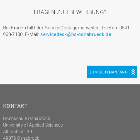
FRAGEN ZUR BEWERBUNG?
Bei Fragen hilft der ServiceDesk gerne weiter: Telefon: 0541
969-7100, E-Mail:
servicedesk@hs-osnabrueck.de
.
ZUM SEITENANFANG
KONTAKT
Hochschule Osnabrück
University of Applied Sciences
Albrechtstr. 30
49076 Osnabrück