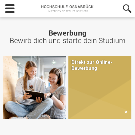
Hochschule
Osnabrück
-
University
of
Bewerbung
Applied
Bewirb dich und starte dein Studium
Sciences
Direkt zur Online-
Bewerbung